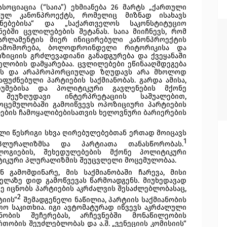
ოციაცია (“საია”) ეხმიანება 26 მარტს „ქართული 
ბულ კანონპროექტს, რომელიც მიზნად ისახავს 
ნებებისა“ და „საქართველოს საკონსტიტუციო 
ებში ცვლილებების შეტანას. საია მიიჩნევს, რომ 
რლამენტის მიერ ინიცირებული კანონპროექტის 
ჩამოშორება, ბოლოდროინდელი რიტორიკისა და 
ზიციის გრძლევადიანი განადგურება და ქვეყანაში 
ლობის დამყარებაა. ცვლილებები ეწინააღმდეგება 
პს და არაპროპორციულად ზღუდავს არა მხოლოდ 
უძნებული პარტიების საქმიანობას. გარდა ამისა, 
იუმებისა და პოლიტიკური გავლენების მქონე 
შეუზღუდავი ინტერპრეტაციის საშუალებით, 
ცემულობაში გამოიწვევს ოპოზიციური პარტიების 
ების ჩამოყალიბებისათვის ხელოვნური ბარიერების 
ი წესრიგი სხვა ღირებულებებთან ერთად მოიცავს 
1
პლურალიზმსა და პარტიათა თანასწორობას.
ლოგიების, შეხედულებების მქონე პოლიტიკური 
იტიკური პლურალიზმის შეუცვლელი მოცემულობაა. 
 გამომდინარე, მის საქმიანობაში ჩარევა, მისი 
ელაზე დიდ გამოწვევას წარმოადგენს. მიუხედავად 
ე იცნობს პარტიების აკრძალვის შესაძლებლობასაც, 
2
ტიის“
 შემადგენელი ნაწილია, პარტიის საქმიანობის 
თო საკითხია. იგი ავტომატურად იწვევს აკრძალული 
ობის შეჩერებას, არჩევნებში მონაწილეობის 
ობის შეუძლებლობას და ა.შ. „ვენეციის კომისიის“ 