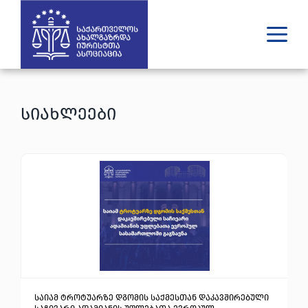
ვინ ვართ
რას ვაკეთებთ
სიახლეები
შედეგები
გამოცემები
უახლესი
მედია
იურიდული დახმარება
GE
EN
საიამ ტროტუარზე დგომის საქმესთან დაკავშირებული