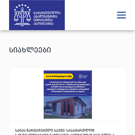
ვინ ვართ
რას ვაკეთებთ
სიახლეები
შედეგები
გამოცემები
უახლესი
მედია
იურიდული დახმარება
GE
EN
საიას წარმატებული საქმე: სასამართლომ