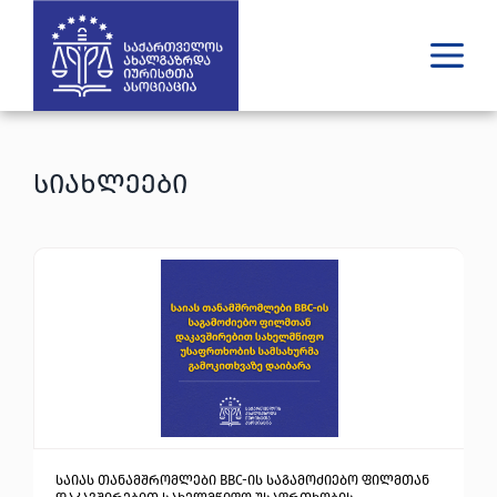
ვინ ვართ
რას ვაკეთებთ
სიახლეები
შედეგები
გამოცემები
უახლესი
მედია
იურიდული დახმარება
GE
EN
საიას თანამშრომლები BBC-ის საგამოძიებო ფილმთან