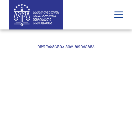
ვინ ვართ
რას ვაკეთებთ
ინფორმაცია ვერ მოიძებნა
შედეგები
გამოცემები
უახლესი
მედია
იურიდული დახმარება
GE
EN