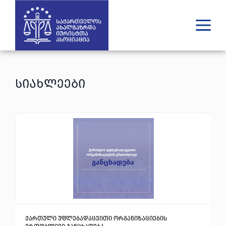
ვინ ვართ
რას ვაკეთებთ
სიახლეები
შედეგები
გამოცემები
უახლესი
მედია
იურიდული დახმარება
GE
EN
ქართული უფლებადაცვითი ორგანიზაციების