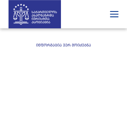
ვინ ვართ
რას ვაკეთებთ
ინფორმაცია ვერ მოიძებნა
შედეგები
გამოცემები
უახლესი
მედია
იურიდული დახმარება
GE
EN